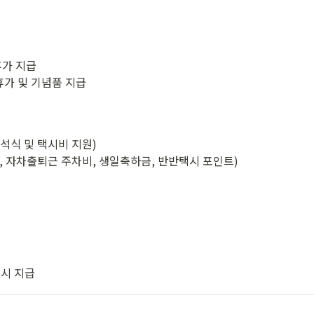
가 지급

휴가 및 기념품 지급

 석식 및 택시비 지원)

, 자차출퇴근 주차비, 생일축하금, 반반택시 포인트)

일시 지급